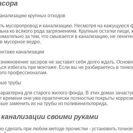
асора
канализацию крупных отходов
ть мусоропровод и канализацию. Несмотря на кажущуюся 
льна ко всякого рода загрязнениям. Крупные остатки пищи
нимательно за тем, что смывается в канализацию, не лени
в мусорное ведро.
онтаже канализации
озникновение засоров не заставит себя долго ждать. Основ
ься избегать при монтаже. Если вы не разбираетесь в тонко
 это профессионалам.
рые трубы
характерна для старого жилого фонда. В этих домах зачаст
От времени они уже практически полностью покрыты коррози
учше заменить их на трубы из поливинилхлорида.
 канализации своими руками
но сделать при любом методе прочистки - установить точное