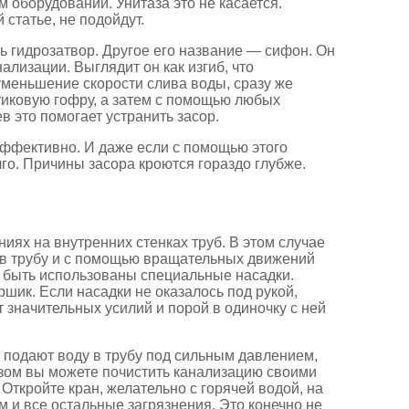
 оборудовании. Унитаза это не касается.
 статье, не подойдут.
ть гидрозатвор. Другое его название — сифон. Он
лизации. Выглядит он как изгиб, что
уменьшение скорости слива воды, сразу же
тиковую гофру, а затем с помощью любых
в это помогает устранить засор.
эффективно. И даже если с помощью этого
лго. Причины засора кроются гораздо глубже.
иях на внутренних стенках труб. В этом случае
 в трубу и с помощью вращательных движений
 быть использованы специальные насадки.
шик. Если насадки не оказалось под рукой,
 значительных усилий и порой в одиночку с ней
подают воду в трубу под сильным давлением,
азом вы можете почистить канализацию своими
 Откройте кран, желательно с горячей водой, на
м и все остальные загрязнения. Это конечно не