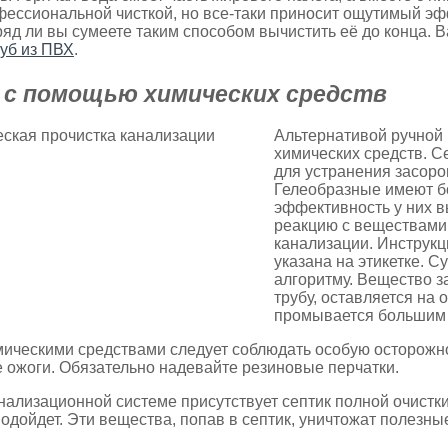
фессиональной чисткой, но все-таки приносит ощутимый эфф
ряд ли вы сумеете таким способом вычистить её до конца. В
руб из ПВХ
.
 с помощью химических средств
Альтернативой ручной 
химических средств. С
для устранения засор
Гелеобразные имеют бо
эффективность у них вы
реакцию с веществами.
канализации. Инструкц
указана на этикетке. С
алгоритму. Вещество з
трубу, оставляется на
промывается большим 
мическими средствами следует соблюдать особую осторожн
 ожоги. Обязательно надевайте резиновые перчатки.
нализационной системе присутствует септик полной очистки
одойдет. Эти вещества, попав в септик, уничтожат полезные