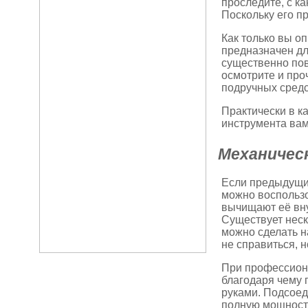
проследите, с к
Поскольку его пр
Как только вы о
предназначен дл
существенно пов
осмотрите и про
подручных средс
Практически в к
инструмента вам
Механичес
Если предыдущий
можно воспользо
вычищают её вну
Существует неск
можно сделать н
не справиться, н
При профессиона
благодаря чему 
руками. Подсоеди
полную мощность