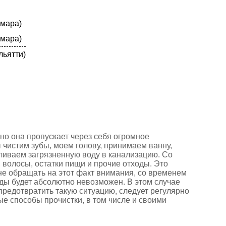
мара)
Время работы
мара)
Пн-Пт: 7:00 - 23:00
Сб-Вс: 8:00 - 23:00
льятти)
ОБОРУДОВАНИЕ
КОНТАКТЫ
но она пропускает через себя огромное
 чистим зубы, моем голову, принимаем ванну,
сливаем загрязненную воду в канализацию. Со
 волосы, остатки пищи и прочие отходы. Это
 не обращать на этот факт внимания, со временем
оды будет абсолютно невозможен. В этом случае
редотвратить такую ситуацию, следует регулярно
 способы прочистки, в том числе и своими