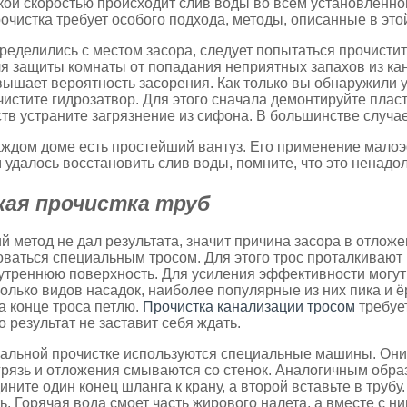
акой скоростью происходит слив воды во всем установленном
очистка требует особого подхода, методы, описанные в этой
пределились с местом засора, следует попытаться прочисти
я защиты комнаты от попадания неприятных запахов из кана
ышает вероятность засорения. Как только вы обнаружили 
чистите гидрозатвор. Для этого сначала демонтируйте плас
тв устраните загрязнение из сифона. В большинстве случае
аждом доме есть простейший вантуз. Его применение мало
 удалось восстановить слив воды, помните, что это ненадо
кая прочистка труб
 метод не дал результата, значит причина засора в отложен
ваться специальным тросом. Для этого трос проталкивают
треннюю поверхность. Для усиления эффективности могут
олько видов насадок, наиболее популярные из них пика и ёр
а конце троса петлю.
Прочистка канализации тросом
требует
о результат не заставит себя ждать.
льной прочистке используются специальные машины. Они 
грязь и отложения смываются со стенок. Аналогичным обр
ните один конец шланга к крану, а второй вставьте в трубу.
. Горячая вода смоет часть жирового налета, а вместе с ни